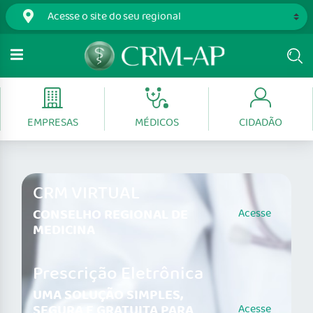
EMPRESAS
MÉDICOS
CIDADÃO
CRM VIRTUAL
CONSELHO REGIONAL DE
Acesse
MEDICINA
Prescrição Eletrônica
UMA SOLUÇÃO SIMPLES,
SEGURA E GRATUITA PARA
Acesse