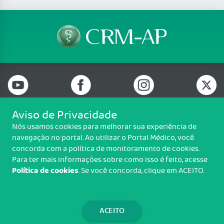
Aviso de Privacidade
Nós usamos cookies para melhorar sua experiência de
Telefone: (96) 98427-4260
navegação no portal. Ao utilizar o Portal Médico, você
Email: registro@crmap.org.br
concorda com a política de monitoramento de cookies.
Rodovia Josmar Pinto, n° 1866, Jardim Marco Zero. - CEP: 68903-197
Para ter mais informações sobre como isso é feito, acesse
Política de cookies
. Se você concorda, clique em ACEITO.
Copyright CRM-AP. Todos os direitos reservados.
TRANSPARÊNCIA E PRESTAÇÃO DE
CONTAS
ACEITO