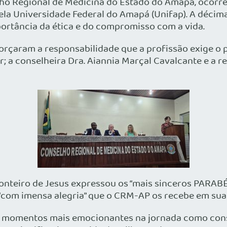
lho Regional de Medicina do Estado do Amapá, ocorre
la Universidade Federal do Amapá (Unifap). A décima
ortância da ética e do compromisso com a vida.
rçaram a responsabilidade que a profissão exige o 
; a conselheira Dra. Aiannia Marçal Cavalcante e a r
onteiro de Jesus expressou os “mais sinceros PARAB
 é “com imensa alegria” que o CRM-AP os recebe em sua
s momentos mais emocionantes na jornada como cons