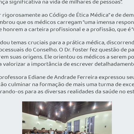
ça significativa na vida de milhares de pessoas”.
r rigorosamente ao Código de Ética Médica” e de demo
e lembrou que os médicos carregam “uma imensa respon
 honrem a carteira profissional e a profissão, que é 
u temas cruciais para a prática médica, discorrendo
ocessuais do Conselho. O Dr. Foster fez questão de p
em suas origens. Ele orientou os médicos a serem p
e a valorizar a importância de escrever detalhadament
professora Ediane de Andrade Ferreira expressou seu
uição culminar na formação de mais uma turma de exce
ando-os para as diversas realidades da saúde no es