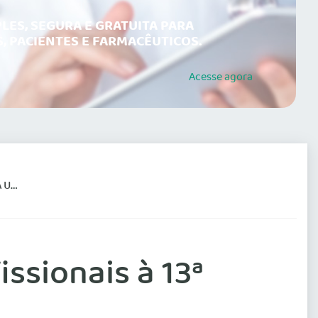
LES, SEGURA E GRATUITA PARA
, PACIENTES E FARMACÊUTICOS.
Acesse
agora
AP
ssionais à 13ª